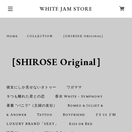
WHITE JAM STORE
Home
COLLECTION
［SHIROSE Original］
［SHIROSE Original］
彼女にしか見せないタトゥー
ワガママ
９つも離れた君との恋
香水 White - Symphony
著書 ”バニラ”（主婦の友社）
Romeo & Juliet &
& Answer
Tattoo
Boyfriend
ドS vs ドM
LUXURY BRAND「SEXY」
Kiss or Bed