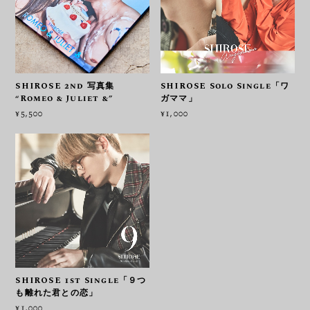
SHIROSE 2nd 写真集
SHIROSE Solo Single「ワ
“Romeo & Juliet &”
ガママ」
¥5,500
¥1,000
SHIROSE 1st Single「９つ
も離れた君との恋」
¥1,000