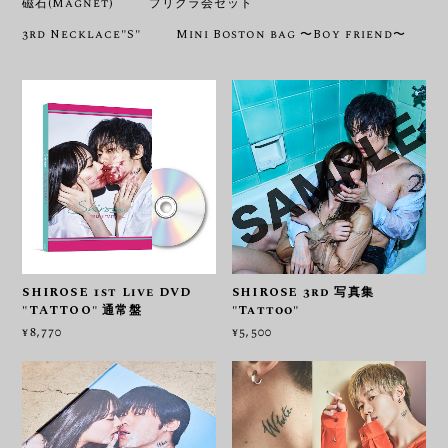
磁石(Magnet)
プリクラ会セット
3rd Necklace"S"
Mini Boston bag 〜Boy friend〜
SHIROSE 1st Live DVD
SHIROSE 3rd 写真集
"TATTOO" 通常盤
"Tattoo"
¥8,770
¥5,500