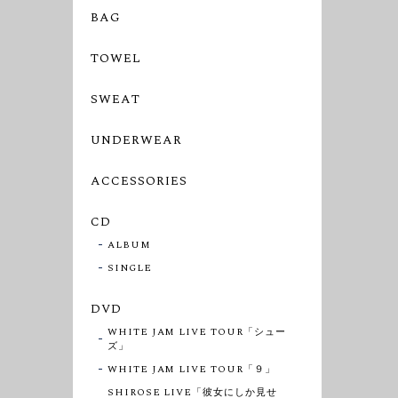
BAG
TOWEL
SWEAT
UNDERWEAR
ACCESSORIES
CD
ALBUM
SINGLE
DVD
WHITE JAM LIVE TOUR「シュー
ズ」
WHITE JAM LIVE TOUR「９」
SHIROSE LIVE「彼女にしか見せ