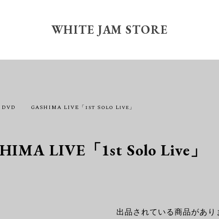
WHITE JAM STORE
DVD
GASHIMA LIVE「1st Solo Live」
HIMA LIVE「1st Solo Live」
出品されている商品があり