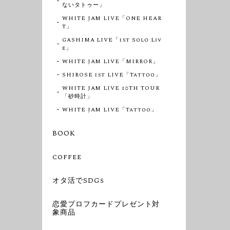
ないタトゥー」
WHITE JAM LIVE「ONE HEAR
T」
GASHIMA LIVE「1st Solo Liv
e」
WHITE JAM LIVE「MIRROR」
SHIROSE 1st LIVE「Tattoo」
WHITE JAM LIVE 10TH TOUR
「砂時計」
WHITE JAM LIVE「Tattoo」
BOOK
coffee
オタ活でSDGs
恋愛プロフカードプレゼント対
象商品