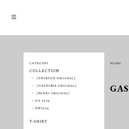
Home
CATEGORY
COLLECTION
［SHIROSE Original］
GAS
［GASHIMA Original］
［NIKKI Original］
S/S 2024
AW2024
T-SHIRT