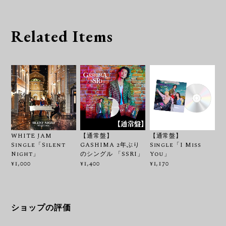
Related Items
WHITE JAM
【通常盤】
【通常盤】
Single「Silent
GASHIMA 2年ぶり
Single「I Miss
Night」
のシングル 「SSRI」
You」
¥1,000
¥1,400
¥1,170
ショップの評価